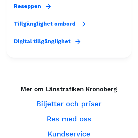
arrow_forward
Reseppen
arrow_forward
Tillgänglighet ombord
arrow_forward
Digital tillgänglighet
Mer om Länstrafiken Kronoberg
Biljetter och priser
Res med oss
Kundservice