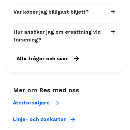
add
Var köper jag billigast biljett?
add
Hur ansöker jag om ersättning vid
försening?
arrow_forward
Alla frågor och svar
Mer om Res med oss
arrow_forward
Återförsäljare
arrow_forward
Linje- och zonkartor