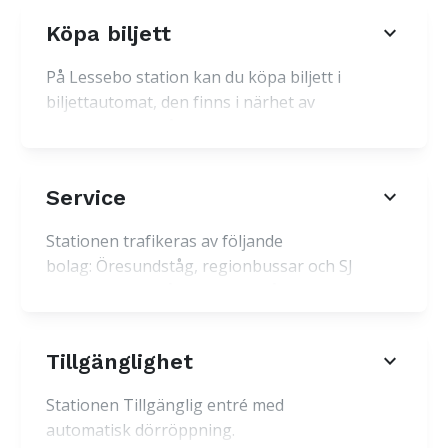
expand_more
Köpa biljett
På Lessebo station kan du köpa biljett i
biljettautomat, den finns i närhet av
perrongen. Du får alltid bäst pris i
reseappen.
expand_more
Service
Stationen trafikeras av följande
bolag: Öresundståg, regionbussar och SJ
Regionbuss avgår 40 meter från
väntsalen. Realtidsskylt och
avgångstavlor finns: i anslutning till
expand_more
Tillgänglighet
spåren
Stationen Tillgänglig entré med
automatisk dörröppning.