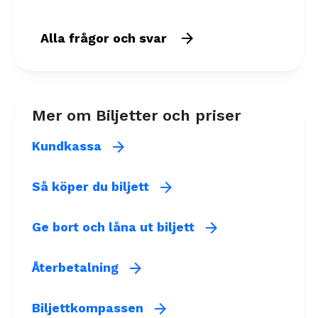
arrow_forward
Alla frågor och svar
Mer om Biljetter och priser
arrow_forward
Kundkassa
arrow_forward
Så köper du biljett
arrow_forward
Ge bort och låna ut biljett
arrow_forward
Återbetalning
arrow_forward
Biljettkompassen