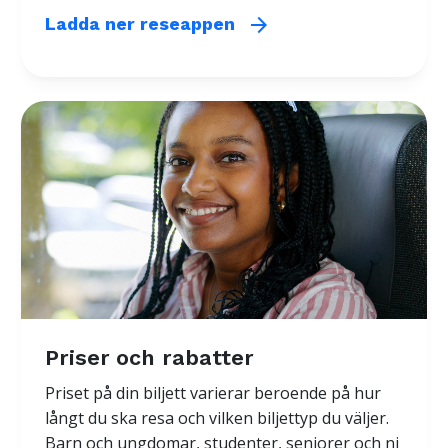
biljett för den delen av resan som är
arrow_forward
Ladda ner reseappen
utanför länet. Du kan flytta biljetten en
gång, till exempelvis reseappen. Du kan
även resa med Glesbygdstrafik. Senior
80+ gäller ej för resor med SJ Regional
Priser och rabatter
Priset på din biljett varierar beroende på hur
långt du ska resa och vilken biljettyp du väljer.
Barn och ungdomar, studenter, seniorer och ni