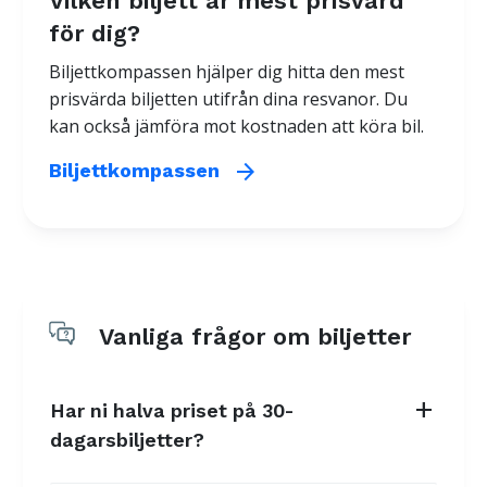
Vilken biljett är mest prisvärd
för dig?
Biljettkompassen hjälper dig hitta den mest
prisvärda biljetten utifrån dina resvanor. Du
kan också jämföra mot kostnaden att köra bil.
arrow_forward
Biljettkompassen
Vanliga frågor om biljetter
add
Har ni halva priset på 30-
dagarsbiljetter?