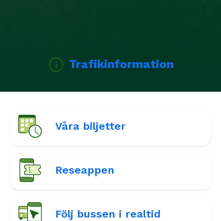
Trafikinformation
Våra biljetter
Reseappen
Följ bussen i realtid