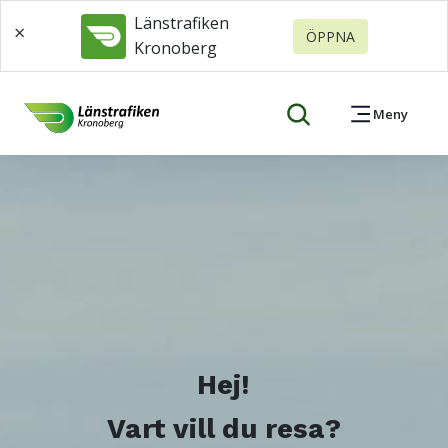
Länstrafiken
×
ÖPPNA
Kronoberg
Meny
Hej!
Vart vill du resa?