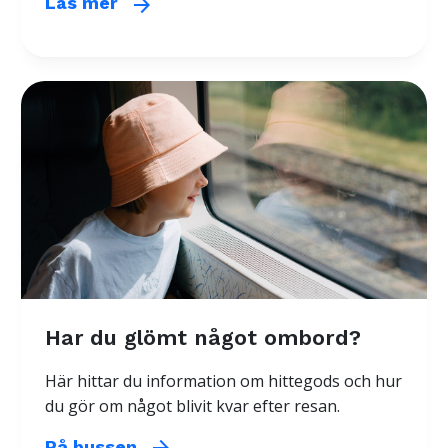
arrow_forward
Läs mer
Har du glömt något ombord?
Här hittar du information om hittegods och hur
du gör om något blivit kvar efter resan.
arrow_forward
På bussen