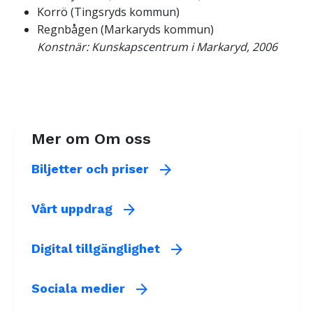
Korrö (Tingsryds kommun)
Regnbågen (Markaryds kommun)
Konstnär:
Kunskapscentrum i Markaryd, 2006
Mer om Om oss
arrow_forward
Biljetter och priser
arrow_forward
Vårt uppdrag
arrow_forward
Digital tillgänglighet
arrow_forward
Sociala medier