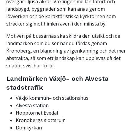
övergår i ljusa åkrar. Växlingen mellan tätort och
landsbygd, byggnader som kan anas genom
lövverken och de karaktäristiska kyrktornen som
sträcker sig mot himlen även i den minsta by.
Motiven på bussarnas ska skildra den utsikt och de
landmärken som du ser när du färdas genom
Kronoberg, en blandning av igenkänning och det mer
abstrakta, så som ett landskap kan upplevas då det
snabbt svischar förbi.
Landmärken Växjö- och Alvesta
stadstrafik
Växjö kommun– och stationshus
Alvesta station
Hopptornet Evedal
Kronobergs slottsruin
Domkyrkan