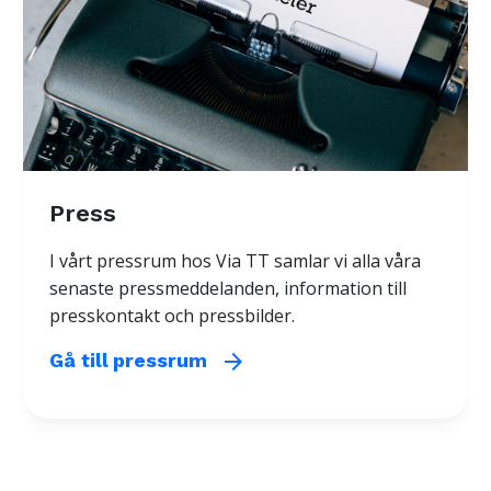
Press
I vårt pressrum hos Via TT samlar vi alla våra
senaste pressmeddelanden, information till
presskontakt och pressbilder.
arrow_forward
Gå till pressrum