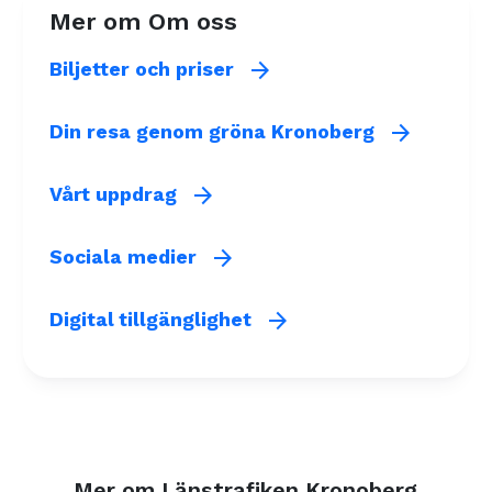
Mer om Om oss
arrow_forward
Biljetter och priser
arrow_forward
Din resa genom gröna Kronoberg
arrow_forward
Vårt uppdrag
arrow_forward
Sociala medier
arrow_forward
Digital tillgänglighet
Mer om Länstrafiken Kronoberg