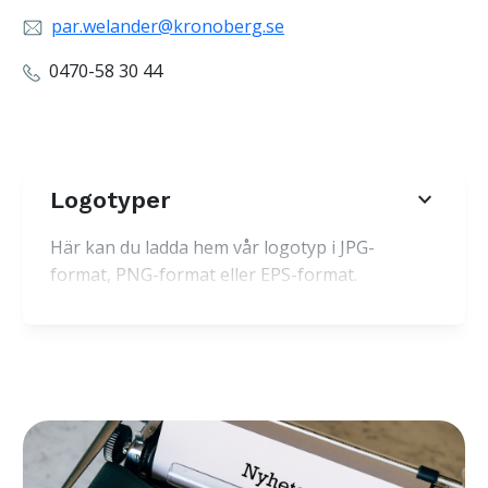
par.welander@kronoberg.se
0470-58 30 44
expand_more
Logotyper
Här kan du ladda hem vår logotyp i JPG-
format, PNG-format eller EPS-format.
Kontakta oss om du vill ha ytterligare
information om kriterier för publicering
av logotypen.