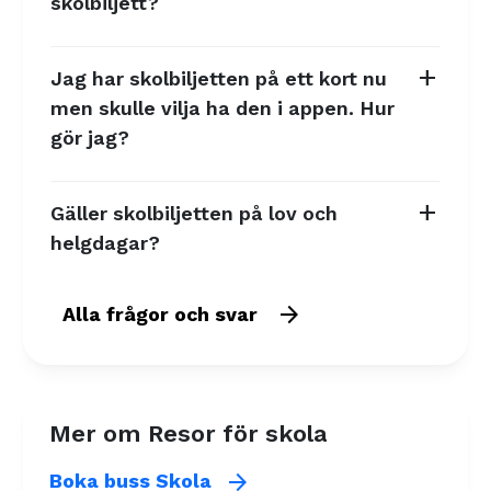
skolbiljett?
add
Jag har skolbiljetten på ett kort nu
men skulle vilja ha den i appen. Hur
gör jag?
add
Gäller skolbiljetten på lov och
helgdagar?
arrow_forward
Alla frågor och svar
Mer om Resor för skola
arrow_forward
Boka buss Skola