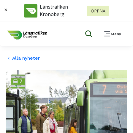
Länstrafiken
×
ÖPPNA
Kronoberg
Meny
Alla nyheter
keyboard_arrow_left