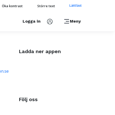
Lättläst
Öka kontrast
Större text
Logga in
Meny
Ladda ner appen
on.se
Följ oss