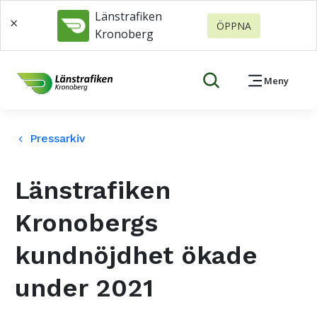
Länstrafiken
×
ÖPPNA
Kronoberg
Meny
Pressarkiv
keyboard_arrow_left
Länstrafiken
Kronobergs
kundnöjdhet ökade
under 2021