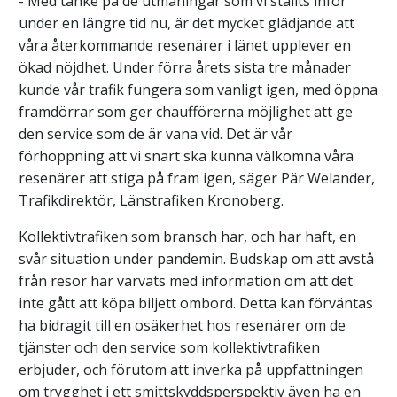
- Med tanke på de utmaningar som vi ställts inför
under en längre tid nu, är det mycket glädjande att
våra återkommande resenärer i länet upplever en
ökad nöjdhet. Under förra årets sista tre månader
kunde vår trafik fungera som vanligt igen, med öppna
framdörrar som ger chaufförerna möjlighet att ge
den service som de är vana vid. Det är vår
förhoppning att vi snart ska kunna välkomna våra
resenärer att stiga på fram igen, säger Pär Welander,
Trafikdirektör, Länstrafiken Kronoberg.
Kollektivtrafiken som bransch har, och har haft, en
svår situation under pandemin. Budskap om att avstå
från resor har varvats med information om att det
inte gått att köpa biljett ombord. Detta kan förväntas
ha bidragit till en osäkerhet hos resenärer om de
tjänster och den service som kollektivtrafiken
erbjuder, och förutom att inverka på uppfattningen
om trygghet i ett smittskyddsperspektiv även ha en