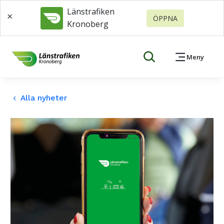
Länstrafiken
×
ÖPPNA
Kronoberg
Meny
Alla nyheter
keyboard_arrow_left