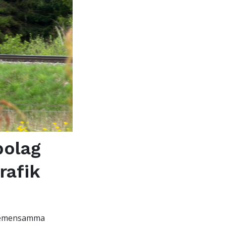
bolag
rafik
 gemensamma