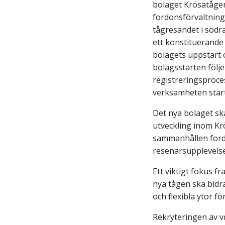
bolaget Krösatågen
fordonsförvaltning
tågresandet i södr
ett konstituerande
bolagets uppstart 
bolagsstarten följ
registreringsproces
verksamheten start
Det nya bolaget sk
utveckling inom Kr
sammanhållen fordo
resenärsupplevelse
Ett viktigt fokus f
nya tågen ska bidr
och flexibla ytor f
Rekryteringen av vd