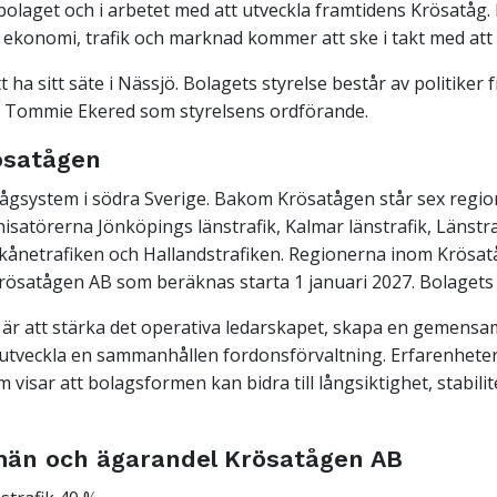
laget och i arbetet med att utveckla framtidens Krösatåg. 
konomi, trafik och marknad kommer att ske i takt med att 
ha sitt säte i Nässjö. Bolagets styrelse består av politiker
 Tommie Ekered som styrelsens ordförande.
ösatågen
tågsystem i södra Sverige. Bakom Krösatågen står sex regio
nisatörerna Jönköpings länstrafik, Kalmar länstrafik, Länst
Skånetrafiken och Hallandstrafiken. Regionerna inom Krösat
rösatågen AB som beräknas starta 1 januari 2027. Bolagets s
 är att stärka det operativa ledarskapet, skapa en gemensam
utveckla en sammanhållen fordonsförvaltning. Erfarenheter
 visar att bolagsformen kan bidra till långsiktighet, stabilit
män och ägarandel Krösatågen AB