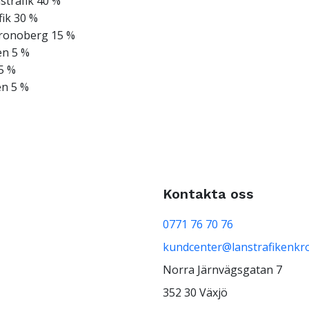
strafik 40 %
fik 30 %
Kronoberg 15 %
en 5 %
5 %
en 5 %
Kontakta oss
0771 76 70 76
kundcenter@lanstrafikenkr
Norra Järnvägsgatan 7
352 30 Växjö