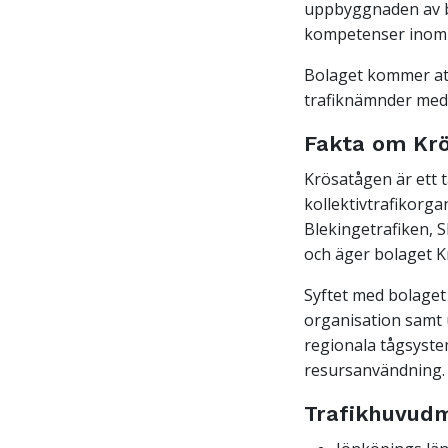
uppbyggnaden av bo
kompetenser inom e
Bolaget kommer att 
trafiknämnder med
Fakta om Kr
Krösatågen är ett 
kollektivtrafikorga
Blekingetrafiken, 
och äger bolaget K
Syftet med bolaget
organisation samt 
regionala tågsystem
resursanvändning.
Trafikhuvud