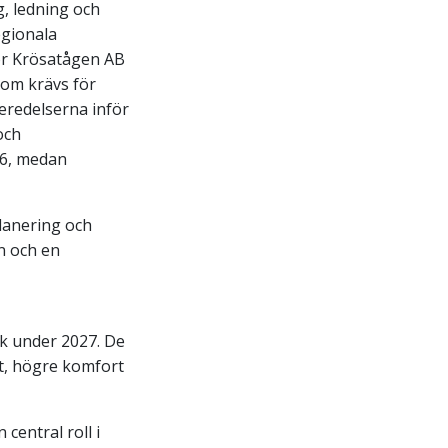
, ledning och
egionala
för Krösatågen AB
som krävs för
eredelserna inför
och
026, medan
lanering och
n och en
fik under 2027. De
et, högre komfort
central roll i