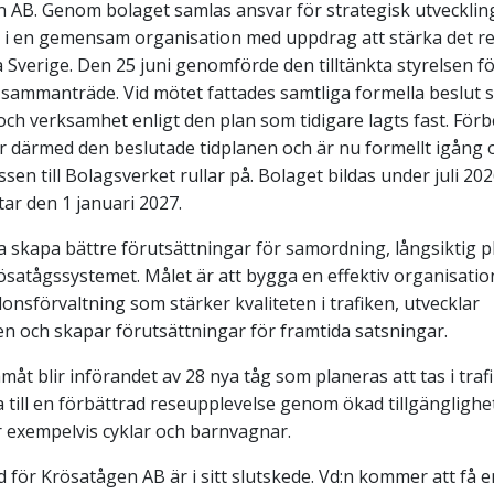
 AB. Genom bolaget samlas ansvar för strategisk utveckling
 i en gemensam organisation med uppdrag att stärka det r
a Sverige. Den 25 juni genomförde den tilltänkta styrelsen 
 sammanträde. Vid mötet fattades samtliga formella beslut 
och verksamhet enligt den plan som tidigare lagts fast. Förb
er därmed den beslutade tidplanen och är nu formellt igång 
sen till Bolagsverket rullar på. Bolaget bildas under juli 2
ar den 1 januari 2027.
a skapa bättre förutsättningar för samordning, långsiktig p
ösatågssystemet. Målet är att bygga en effektiv organisatio
nsförvaltning som stärker kvaliteten i trafiken, utvecklar
n och skapar förutsättningar för framtida satsningar.
ramåt blir införandet av 28 nya tåg som planeras att tas i tra
a till en förbättrad reseupplevelse genom ökad tillgängligh
ör exempelvis cyklar och barnvagnar.
 för Krösatågen AB är i sitt slutskede. Vd:n kommer att få en 