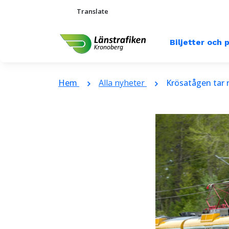
Translate
Biljetter och 
Hem
Alla nyheter
Krösatågen tar n
chevron_right
chevron_right