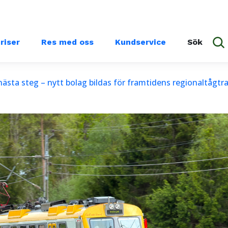
priser
Res med oss
Kundservice
Sök
ästa steg – nytt bolag bildas för framtidens regionaltågtra