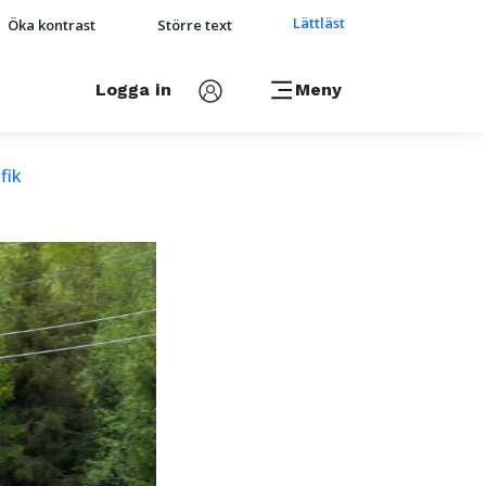
Lättläst
Öka kontrast
Större text
Logga in
Meny
fik