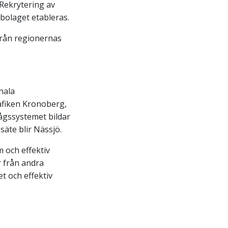
Rekrytering av
bolaget etableras.
 från regionernas
nala
rafiken Kronoberg,
ågssystemet bildar
äte blir Nässjö.
 och effektiv
 från andra
et och effektiv