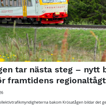
en tar nästa steg – nytt 
ör framtidens regionaltågt
26
kollektivtrafikmyndigheterna bakom Krösatågen bildar det