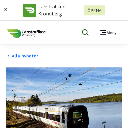
Länstrafiken
×
ÖPPNA
Kronoberg
Meny
Alla nyheter
keyboard_arrow_left