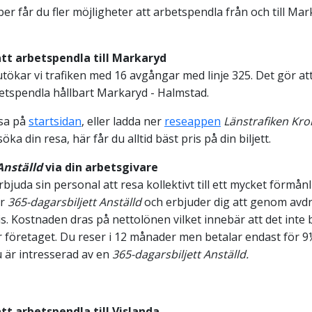
r får du fler möjligheter att arbetspendla från och till Ma
att arbetspendla till Markaryd
ökar vi trafiken med 16 avgångar med linje 325. Det gör att 
betspendla hållbart Markaryd - Halmstad.
esa på
startsidan
, eller ladda ner
reseappen
Länstrafiken Kr
a din resa, här får du alltid bäst pris på din biljett.
Anställd
via din arbetsgivare
juda sin personal att resa kollektivt till ett mycket förmånli
år
365-dagarsbiljett Anställd
och erbjuder dig att genom avdr
is. Kostnaden dras på nettolönen vilket innebär att det inte 
r företaget. Du reser i 12 månader men betalar endast för 9
 är intresserad av en
365-dagarsbiljett Anställd.
tt arbetspendla till Vislanda