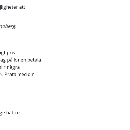
jligheter att
onoberg.
I
gt pris.
ag på lönen betala
blir några
½. Prata med din
t ge bättre