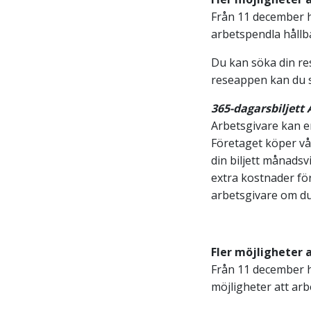
Från 11 december ha
arbetspendla hållba
Du kan söka din r
reseappen kan du sök
365-dagarsbiljett 
Arbetsgivare kan erb
Företaget köper v
din biljett månadsv
extra kostnader fö
arbetsgivare om du
Fler möjligheter 
​​​​​​​Från 11 decemb
möjligheter att arb