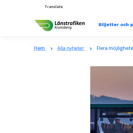
Translate
Biljetter och 
Hem
Alla nyheter
Flera möjlighete
chevron_right
chevron_right