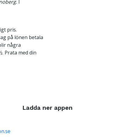
onoberg.
I
gt pris.
ag på lönen betala
blir några
½. Prata med din
Ladda ner appen
on.se