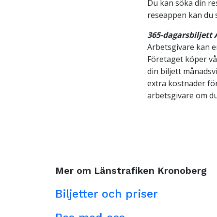
Du kan söka din r
reseappen kan du sök
365-dagarsbiljett 
Arbetsgivare kan erb
Företaget köper v
din biljett månadsv
extra kostnader fö
arbetsgivare om du
Mer om Länstrafiken Kronoberg
Biljetter och priser