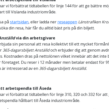
r vi förbättrat tidtabellen för linje 144 för att ge bättre mö
rt till Vislanda industriområde.
esa på
startsidan
, eller ladda ner
reseappen
Länstrafiken Kr
a din resa, här får du alltid bäst pris på din biljett.
Anställd
via din arbetsgivare
juda sin personal att resa kollektivt till ett mycket förmånli
år
365-dagarsbiljett Anställd
och erbjuder dig att genom avdr
is. Kostnaden dras på nettolönen vilket innebär att det inte 
r företaget. Du reser i 12 månader men betalar endast för 9
 är intresserad av en
365-dagarsbiljett Anställd.
att arbetspendla till Åseda
er har vi förbättrat tidtabellen för linje 310, 320 och 332 för at
etspendla hållbart till Åseda industriområde.