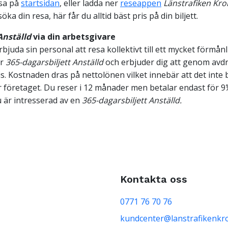
esa på
startsidan
, eller ladda ner
reseappen
Länstrafiken Kr
a din resa, här får du alltid bäst pris på din biljett.
Anställd
via din arbetsgivare
juda sin personal att resa kollektivt till ett mycket förmånli
år
365-dagarsbiljett Anställd
och erbjuder dig att genom avdr
is. Kostnaden dras på nettolönen vilket innebär att det inte 
r företaget. Du reser i 12 månader men betalar endast för 9
 är intresserad av en
365-dagarsbiljett Anställd.
Kontakta oss
0771 76 70 76
kundcenter@lanstrafikenkr