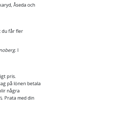
rkaryd, Åseda och
du får fler
onoberg
.
I
gt pris.
ag på lönen betala
blir några
½. Prata med din