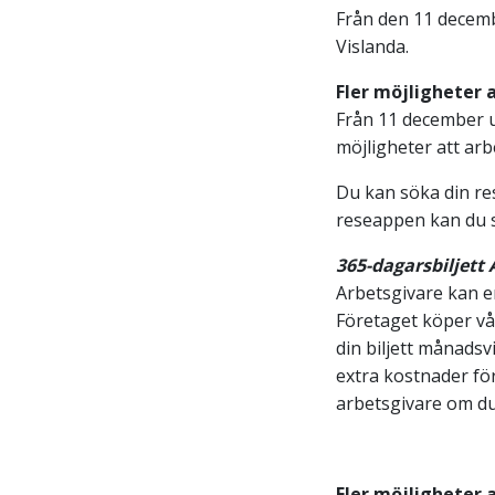
Från den 11 decembe
Vislanda.
Fler möjligheter 
Från 11 december ut
möjligheter att ar
Du kan söka din r
reseappen kan du sök
365-dagarsbiljett 
Arbetsgivare kan erb
Företaget köper v
din biljett månadsv
extra kostnader fö
arbetsgivare om du
Fler möjligheter a