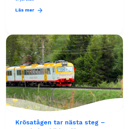
arrow_forward
Läs mer
Krösatågen tar nästa steg –