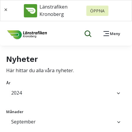
Länstrafiken
×
ÖPPNA
Kronoberg
Meny
Nyheter
Här hittar du alla våra nyheter.
År
2024
keyboard_arrow_down
Månader
September
keyboard_arrow_down