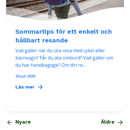
Sommartips för ett enkelt och
hållbart resande
Vad gäller när du ska resa med cykel eller
barnvagn? Får du äta ombord? Vad gäller om
du har handbagage? Om din re...
30 jun 2026
arrow_forward
Läs mer
arrow_back
arrow_forward
Nyare
Äldre