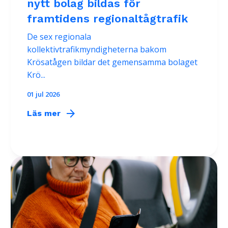
nytt bolag bildas för
framtidens regionaltågtrafik
De sex regionala
kollektivtrafikmyndigheterna bakom
Krösatågen bildar det gemensamma bolaget
Krö...
01 jul 2026
arrow_forward
Läs mer