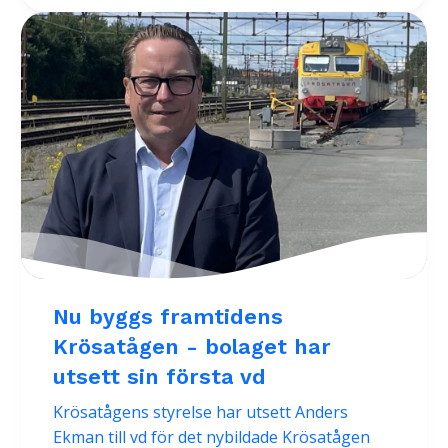
Nu byggs framtidens
Krösatågen - bolaget har
utsett sin första vd
Krösatågens styrelse har utsett Anders
Ekman till vd för det nybildade Krösatågen