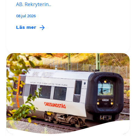
AB. Rekryterin...
08 jul 2026
arrow_forward
Läs mer