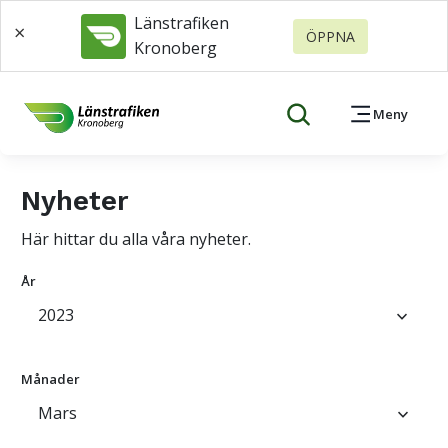
Länstrafiken
×
ÖPPNA
Kronoberg
Meny
Nyheter
Här hittar du alla våra nyheter.
År
2023
keyboard_arrow_down
Månader
Mars
keyboard_arrow_down