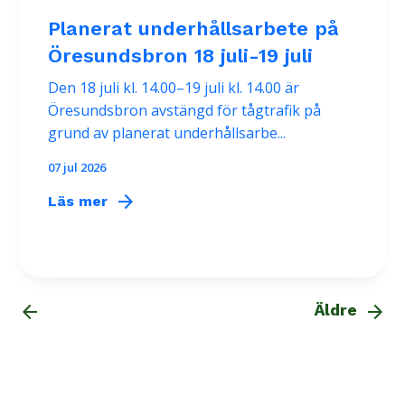
Planerat underhållsarbete på
Öresundsbron 18 juli-19 juli
Den 18 juli kl. 14.00–19 juli kl. 14.00 är
Öresundsbron avstängd för tågtrafik på
grund av planerat underhållsarbe...
07 jul 2026
arrow_forward
Läs mer
arrow_back
arrow_forward
Äldre