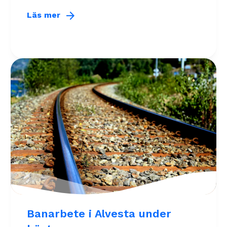
arrow_forward
Läs mer
Banarbete i Alvesta under