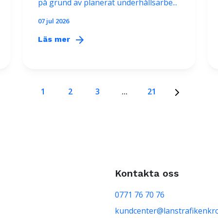
på grund av planerat underhållsarbe...
07 jul 2026
arrow_forward
Läs mer
1
2
3
...
21
Kontakta oss
0771 76 70 76
kundcenter@lanstrafikenkr