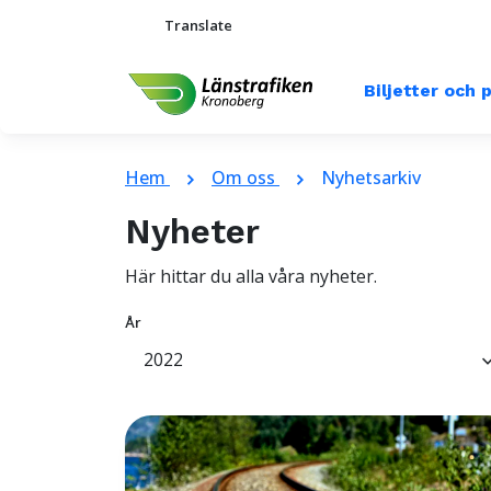
Translate
Biljetter och 
Hem
Om oss
Nyhetsarkiv
chevron_right
chevron_right
Nyheter
Här hittar du alla våra nyheter.
År
2022
keyboard_arr