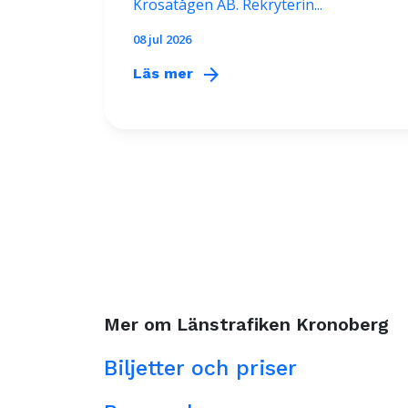
Krösatågen AB. Rekryterin...
08 jul 2026
arrow_forward
Läs mer
Mer om Länstrafiken Kronoberg
Biljetter och priser