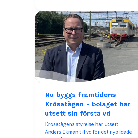
Nu byggs framtidens
Krösatågen - bolaget har
utsett sin första vd
Krösatågens styrelse har utsett
Anders Ekman till vd för det nybildade