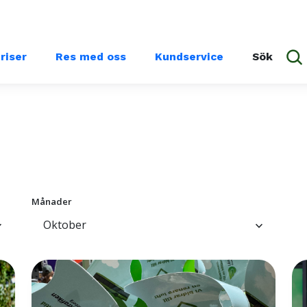
priser
Res med oss
Kundservice
Sök
Månader
Oktober
ow_down
keyboard_arrow_down