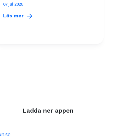
07 jul 2026
arrow_forward
Läs mer
Ladda ner appen
on.se