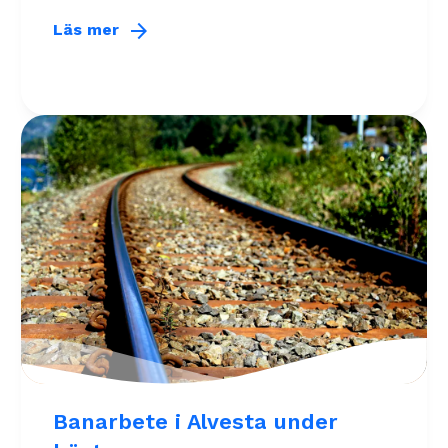
arrow_forward
Läs mer
Banarbete i Alvesta under