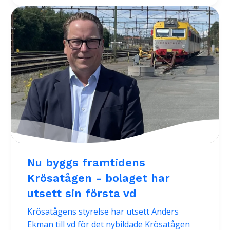
Nu byggs framtidens
Krösatågen - bolaget har
utsett sin första vd
Krösatågens styrelse har utsett Anders
Ekman till vd för det nybildade Krösatågen