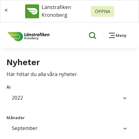
Länstrafiken
×
ÖPPNA
Kronoberg
Meny
Nyheter
Här hittar du alla våra nyheter.
År
2022
keyboard_arrow_down
Månader
September
keyboard_arrow_down