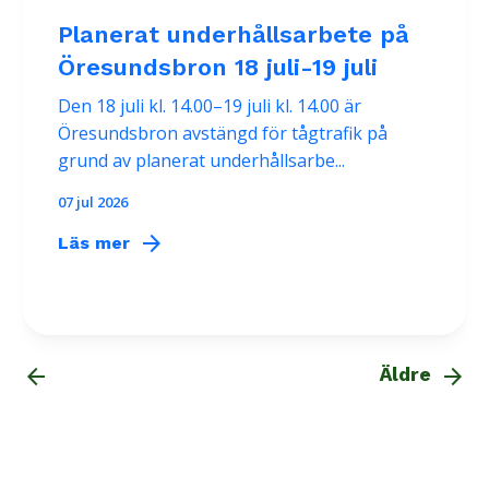
Planerat underhållsarbete på
Öresundsbron 18 juli-19 juli
Den 18 juli kl. 14.00–19 juli kl. 14.00 är
Öresundsbron avstängd för tågtrafik på
grund av planerat underhållsarbe...
07 jul 2026
arrow_forward
Läs mer
arrow_back
arrow_forward
Äldre