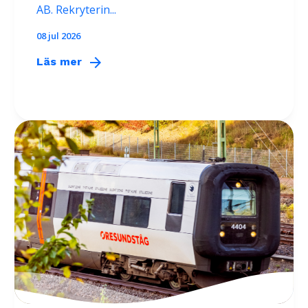
AB. Rekryterin...
08 jul 2026
arrow_forward
Läs mer