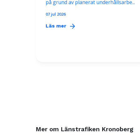
på grund av planerat underhållsarbe...
07 jul 2026
arrow_forward
Läs mer
Mer om Länstrafiken Kronoberg