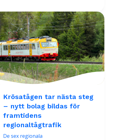
Krösatågen tar nästa steg
– nytt bolag bildas för
framtidens
regionaltågtrafik
De sex regionala