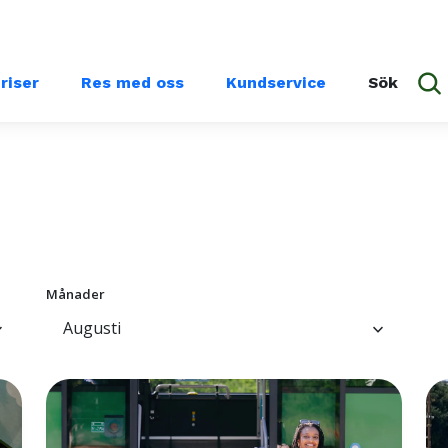
priser
Res med oss
Kundservice
Sök
Månader
Augusti
ow_down
keyboard_arrow_down