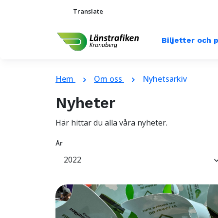
Translate
Biljetter och 
Hem
Om oss
Nyhetsarkiv
chevron_right
chevron_right
Nyheter
Här hittar du alla våra nyheter.
År
2022
keyboard_arr