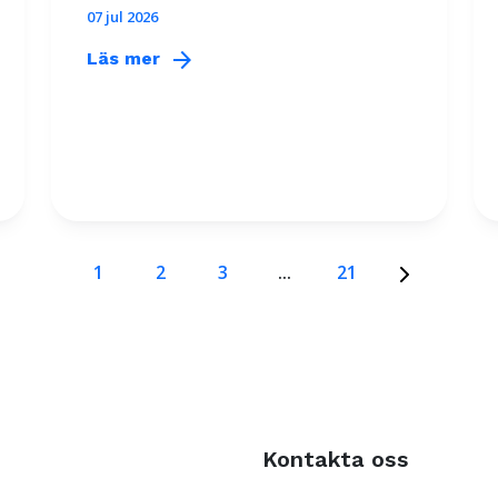
07 jul 2026
arrow_forward
Läs mer
1
2
3
...
21
Kontakta oss