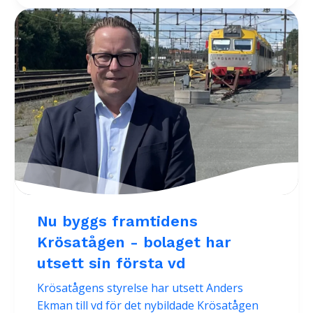
Nu byggs framtidens
Krösatågen - bolaget har
utsett sin första vd
Krösatågens styrelse har utsett Anders
Ekman till vd för det nybildade Krösatågen