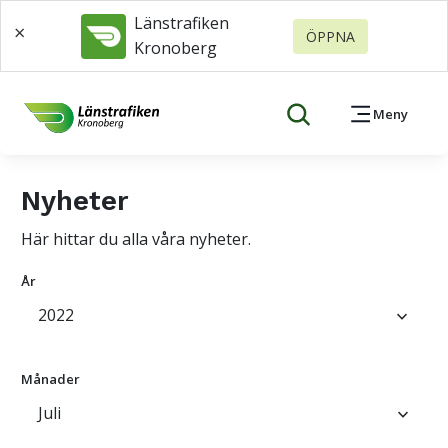
Länstrafiken
×
ÖPPNA
Kronoberg
Meny
Nyheter
Här hittar du alla våra nyheter.
År
2022
keyboard_arrow_down
Månader
Juli
keyboard_arrow_down