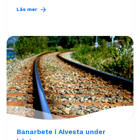
arrow_forward
Läs mer
Banarbete i Alvesta under