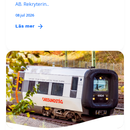
AB. Rekryterin...
08 jul 2026
arrow_forward
Läs mer