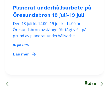
Planerat underhållsarbete på
Öresundsbron 18 juli-19 juli
Den 18 juli kl. 14.00–19 juli kl. 14.00 är
Öresundsbron avstängd för tågtrafik på
grund av planerat underhållsarbe...
07 jul 2026
arrow_forward
Läs mer
arrow_back
arrow_forward
Äldre