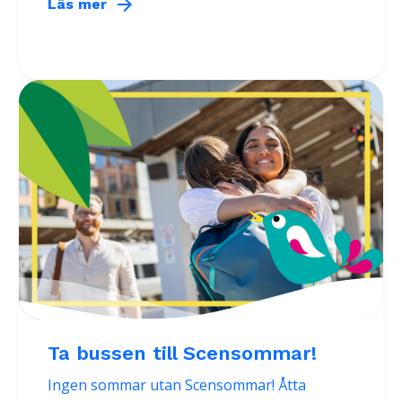
arrow_forward
Läs mer
Ta bussen till Scensommar!
Ingen sommar utan Scensommar! Åtta