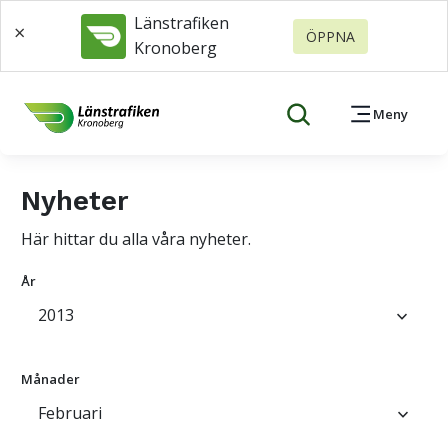
Länstrafiken
×
ÖPPNA
Kronoberg
Meny
Nyheter
Här hittar du alla våra nyheter.
År
2013
keyboard_arrow_down
Månader
Februari
keyboard_arrow_down