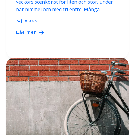
veckors scenkonst för liten och stor, under
bar himmel och med fri entré. Många...
24 jun 2026
arrow_forward
Läs mer